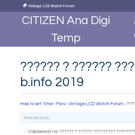
Skip
Vintage LCD Watch Forum
to
Content
CITIZEN Ana Digi
Temp
?????? ? ?????? ??
b.info 2019
How to set Time
›
Fora
›
Vintage LCD Watch Forum
›
???
Temat jest pusty.
Odpowiedz na: ?????? ? ?????? ????????? ????????