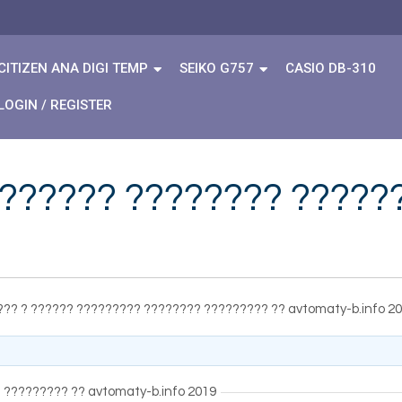
CITIZEN ANA DIGI TEMP
SEIKO G757
CASIO DB-310
LOGIN / REGISTER
??????? ???????? ?????
??? ? ?????? ????????? ???????? ????????? ?? avtomaty-b.info 2
 ????????? ?? avtomaty-b.info 2019