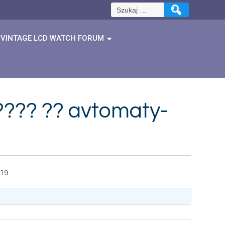
Szukaj:
VINTAGE LCD WATCH FORUM
???? ?? avtomaty-
019