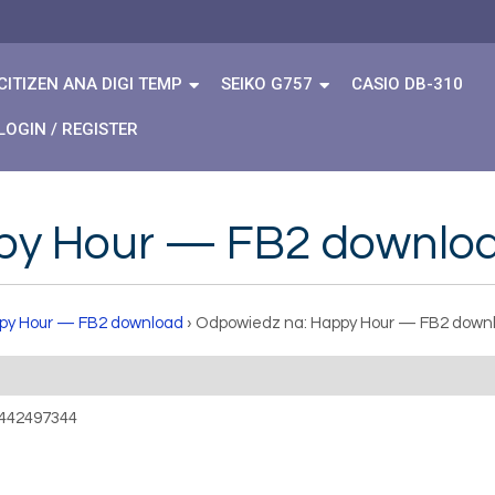
CITIZEN ANA DIGI TEMP
SEIKO G757
CASIO DB-310
LOGIN / REGISTER
py Hour — FB2 downlo
py Hour — FB2 download
›
Odpowiedz na: Happy Hour — FB2 down
1442497344