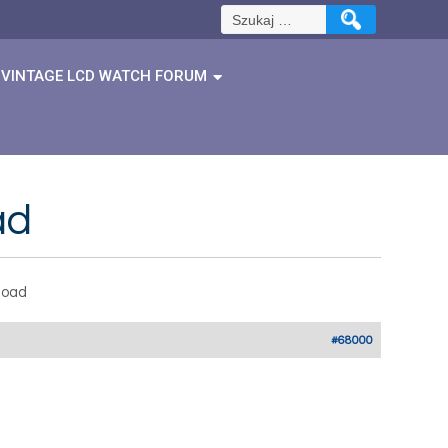
Szukaj:
VINTAGE LCD WATCH FORUM
ad
load
#68000