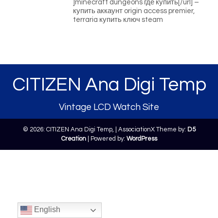
]minecraft dungeons где купить[/url] –
купить аккаунт origin access premier,
terraria купить ключ steam
CITIZEN Ana Digi Temp
Vintage LCD Watch Site
© 2026: CITIZEN Ana Digi Temp,
| AssociationX Theme by:
D5
Creation
| Powered by:
WordPress
English