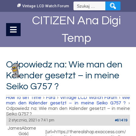
Skip
Szukaj:
Vintage LCD Watch Forum
to
Content
CITIZEN Ana Digi
Temp
Odpowiedz na: Wie man den
Kalender gesetzt – in meine
Seiko G757 ?
How to set Time
›
Fora
›
Vintage LCD Watch Forum
›
Wie
man den Kalender gesetzt – in meine Seiko G757 ?
›
Odpowiedz na: Wie man den Kalender gesetzt – in meine
Seiko G757 ?
2 stycznia, 2021 o 7:41 pm
#61419
JamesAbome
[url=https://therealshop.exaccess.com/
Gość