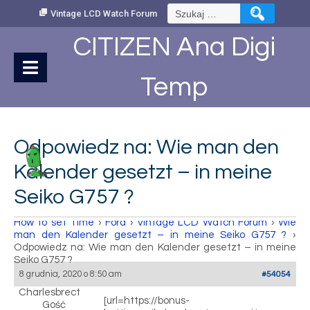
Skip
Szukaj:
Vintage LCD Watch Forum
to
Content
CITIZEN Ana Digi
Temp
Odpowiedz na: Wie man den
Kalender gesetzt – in meine
Seiko G757 ?
How to set Time
›
Fora
›
Vintage LCD Watch Forum
›
Wie
man den Kalender gesetzt – in meine Seiko G757 ?
›
Odpowiedz na: Wie man den Kalender gesetzt – in meine
Seiko G757 ?
8 grudnia, 2020 o 8:50 am
#54054
Charlesbrect
[url=https://bonus-
Gość