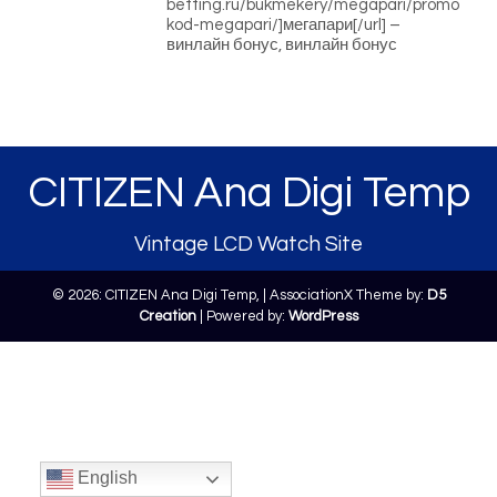
betting.ru/bukmekery/megapari/promo
kod-megapari/]мегапари[/url] –
винлайн бонус, винлайн бонус
CITIZEN Ana Digi Temp
Vintage LCD Watch Site
© 2026: CITIZEN Ana Digi Temp,
| AssociationX Theme by:
D5
Creation
| Powered by:
WordPress
English