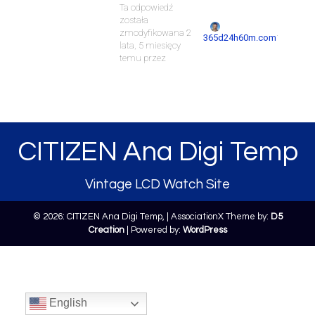
Ta odpowiedź
została
zmodyfikowana 2
.
365d24h60m.com
lata, 5 miesięcy
temu przez
CITIZEN Ana Digi Temp
Vintage LCD Watch Site
© 2026: CITIZEN Ana Digi Temp,
| AssociationX Theme by:
D5
Creation
| Powered by:
WordPress
English