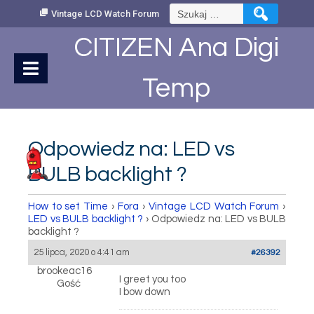
Skip
Szukaj:
Vintage LCD Watch Forum
to
Content
CITIZEN Ana Digi
Temp
Odpowiedz na: LED vs
BULB backlight ?
How to set Time
›
Fora
›
Vintage LCD Watch Forum
›
LED vs BULB backlight ?
›
Odpowiedz na: LED vs BULB
backlight ?
25 lipca, 2020 o 4:41 am
#26392
brookeac16
I greet you too
Gość
I bow down