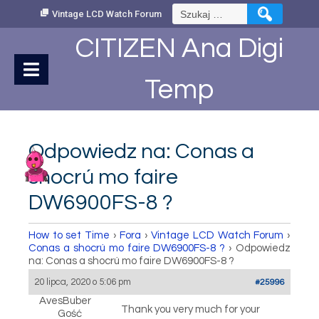
Skip
Szukaj:
Vintage LCD Watch Forum
to
Content
CITIZEN Ana Digi
Temp
Odpowiedz na: Conas a
shocrú mo faire
DW6900FS-8 ?
How to set Time
›
Fora
›
Vintage LCD Watch Forum
›
Conas a shocrú mo faire DW6900FS-8 ?
›
Odpowiedz
na: Conas a shocrú mo faire DW6900FS-8 ?
20 lipca, 2020 o 5:06 pm
#25996
AvesBuber
Thank you very much for your
Gość