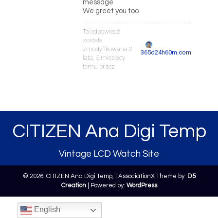
message
We greet you too
Ta odpowiedź
została
zmodyfikowana 2
.
365d24h60m.com
lata, 5 miesięcy
temu przez
CITIZEN Ana Digi Temp
Vintage LCD Watch Site
© 2026: CITIZEN Ana Digi Temp,
| AssociationX Theme by:
D5
Creation
| Powered by:
WordPress
English