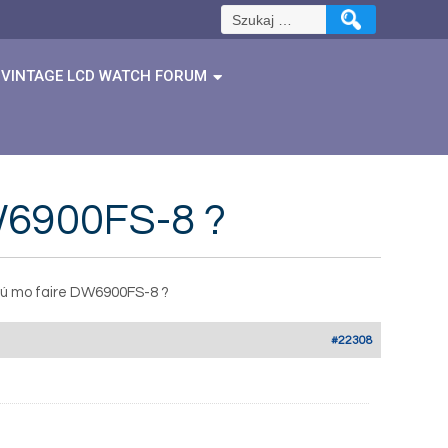
Szukaj:
VINTAGE LCD WATCH FORUM
W6900FS-8 ?
ú mo faire DW6900FS-8 ?
#22308