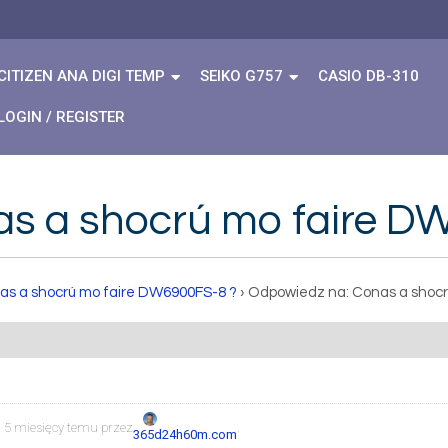
CITIZEN ANA DIGI TEMP
SEIKO G757
CASIO DB-310
LOGIN / REGISTER
s a shocrú mo faire D
as a shocrú mo faire DW6900FS-8 ?
›
Odpowiedz na: Conas a shocr
, 5 miesięcy temu przez
.
365d24h60m.com