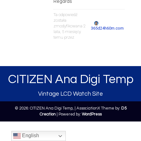
Regards
Ta odpowiedź
została
zmodyfikowana 2
.
365d24h60m.com
lata, 5 miesięcy
temu przez
CITIZEN Ana Digi Temp
Vintage LCD Watch Site
© 2026: CITIZEN Ana Digi Temp,
| AssociationX Theme by:
D5
Creation
| Powered by:
WordPress
English