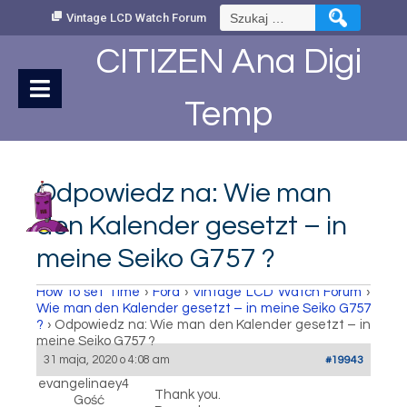
Skip
Szukaj:
Vintage LCD Watch Forum
to
Content
CITIZEN Ana Digi
Temp
Odpowiedz na: Wie man
den Kalender gesetzt – in
meine Seiko G757 ?
How to set Time
›
Fora
›
Vintage LCD Watch Forum
›
Wie man den Kalender gesetzt – in meine Seiko G757
?
›
Odpowiedz na: Wie man den Kalender gesetzt – in
meine Seiko G757 ?
31 maja, 2020 o 4:08 am
#19943
evangelinaey4
Thank you.
Gość