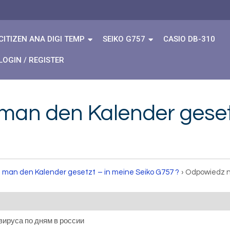
CITIZEN ANA DIGI TEMP
SEIKO G757
CASIO DB-310
LOGIN / REGISTER
man den Kalender gesetz
 man den Kalender gesetzt – in meine Seiko G757 ?
›
Odpowiedz n
вируса по дням в россии