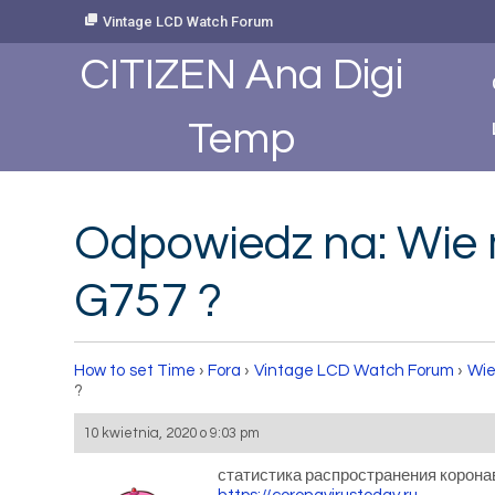
Skip
Vintage LCD Watch Forum
to
Content
CITIZEN Ana Digi
Temp
Odpowiedz na: Wie 
G757 ?
How to set Time
›
Fora
›
Vintage LCD Watch Forum
›
Wie
?
10 kwietnia, 2020 o 9:03 pm
статистика распространения корона