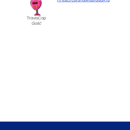
https://coronavirustoday.ru
TravisCop
Gość