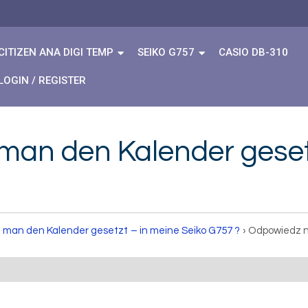
CITIZEN ANA DIGI TEMP
SEIKO G757
CASIO DB-310
LOGIN / REGISTER
man den Kalender gesetz
 man den Kalender gesetzt – in meine Seiko G757 ?
›
Odpowiedz n