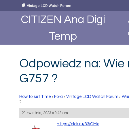
Skip
Vintage LCD Watch Forum
to
Content
CITIZEN Ana Digi
Temp
Odpowiedz na: Wie 
G757 ?
How to set Time
›
Fora
›
Vintage LCD Watch Forum
›
Wie
?
21 kwietnia, 2023 o 9:43 am
https://clck.ru/33jCMx