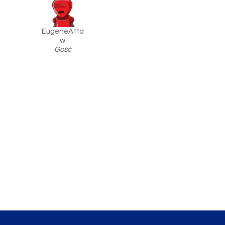
EugeneAtta
w
Gość