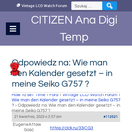
Skip
Szukaj:
Vintage LCD Watch Forum
to
Content
CITIZEN Ana Digi
Temp
Odpowiedz na: Wie man
den Kalender gesetzt – in
meine Seiko G757 ?
How to set Time
›
Fora
›
Vintage LCD Watch Forum
›
Wie man den Kalender gesetzt – in meine Seiko G757
?
›
Odpowiedz na: Wie man den Kalender gesetzt – in
meine Seiko G757 ?
21 kwietnia, 2023 o 3:57 am
#112521
EugeneAttaw
https://clck.ru/33jCG3
Gość