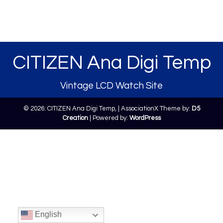
CITIZEN Ana Digi Temp
Vintage LCD Watch Site
© 2026: CITIZEN Ana Digi Temp,
| AssociationX Theme by:
D5
Creation
| Powered by:
WordPress
English