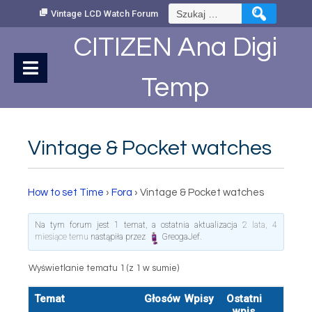
Skip
Szukaj:
Vintage LCD Watch Forum
to
Content
CITIZEN Ana Digi
Temp
Vintage & Pocket watches
How to set Time
›
Fora
›
Vintage & Pocket watches
Na tym forum jest 1 temat, a ostatnia aktualizacja
2 lata, 4
miesiące temu
nastąpiła przez
GreogaJef
.
Wyświetlanie tematu 1 (z 1 w sumie)
Temat
Głosów
Wpisy
Ostatni
wpis