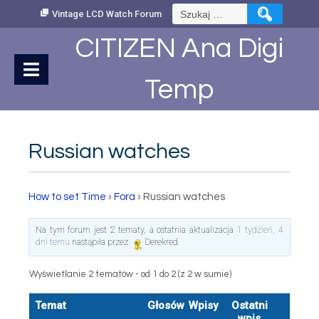
Skip
Szukaj:
Vintage LCD Watch Forum
to
Content
CITIZEN Ana Digi
Temp
Russian watches
How to set Time
›
Fora
›
Russian watches
Na tym forum jest 2 tematy, a ostatnia aktualizacja
1 tydzień, 4
dni temu
nastąpiła przez
Derekred
.
Wyświetlanie 2 tematów - od 1 do 2 (z 2 w sumie)
Temat
Głosów
Wpisy
Ostatni
wpis