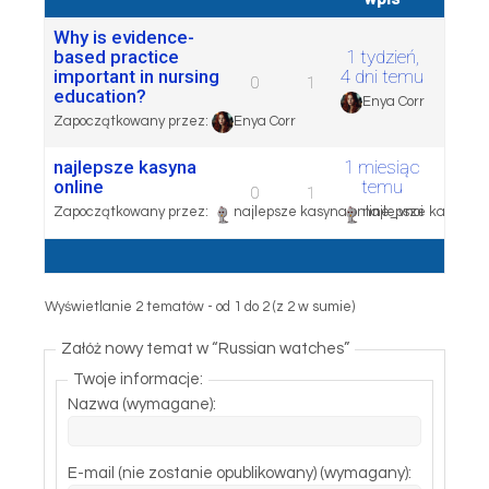
Why is evidence-
based practice
1 tydzień,
important in nursing
4 dni temu
0
1
education?
Enya Corr
Zapoczątkowany przez:
Enya Corr
najlepsze kasyna
1 miesiąc
online
temu
0
1
Zapoczątkowany przez:
najlepsze kasyna online_vnoi
najlepsze kasyna o
Wyświetlanie 2 tematów - od 1 do 2 (z 2 w sumie)
Załóż nowy temat w “Russian watches”
Twoje informacje:
Nazwa (wymagane):
E-mail (nie zostanie opublikowany) (wymagany):