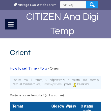
Skip
Szukaj:
Vintage LCD Watch Forum
to
Content
CITIZEN Ana Digi
Temp
Orient
How to set Time
›
Fora
›
Orient
Forum ma 1 temat, 2 odpowiedzi, a ostatni raz zostało
zaktualizowane
2 lata, 5 miesięcy temu
przez
Derekred
.
Wyświetlanie tematu 1 (z 1 w sumie)
Temat
Głosów
Wpisy
Ostatni
wpis