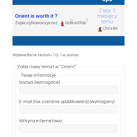
2 lata, 5
Orient is worth it ?
miesięcy
0
3
temu
Zapoczątkowany przez:
GaliceSTab
Chris 86
Wyświetlanie tematu 1 (z 1 w sumie)
Załóż nowy temat w “Orient”
Twoje informacje:
Nazwa (wymagane):
E-mail (nie zostanie opublikowany) (wymagany):
Witryna internetowa: