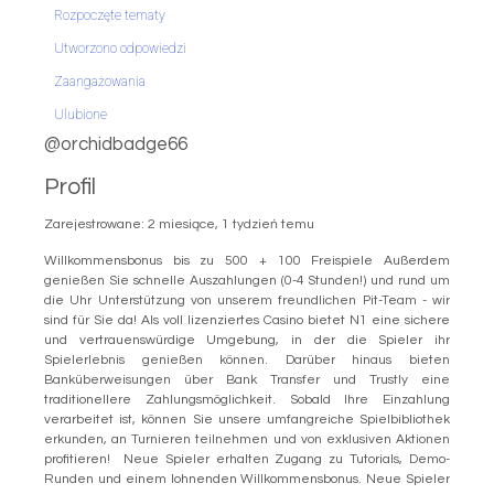
Rozpoczęte tematy
Utworzono odpowiedzi
Zaangażowania
Ulubione
@orchidbadge66
Profil
Zarejestrowane: 2 miesiące, 1 tydzień temu
Willkommensbonus bis zu 500 + 100 Freispiele Außerdem
genießen Sie schnelle Auszahlungen (0-4 Stunden!) und rund um
die Uhr Unterstützung von unserem freundlichen Pit-Team - wir
sind für Sie da! Als voll lizenziertes Casino bietet N1 eine sichere
und vertrauenswürdige Umgebung, in der die Spieler ihr
Spielerlebnis genießen können. Darüber hinaus bieten
Banküberweisungen über Bank Transfer und Trustly eine
traditionellere Zahlungsmöglichkeit. Sobald Ihre Einzahlung
verarbeitet ist, können Sie unsere umfangreiche Spielbibliothek
erkunden, an Turnieren teilnehmen und von exklusiven Aktionen
profitieren! Neue Spieler erhalten Zugang zu Tutorials, Demo-
Runden und einem lohnenden Willkommensbonus. Neue Spieler