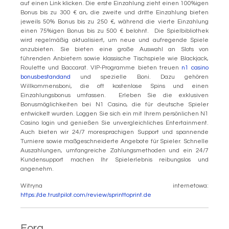
auf einen Link klicken. Die erste Einzahlung zieht einen 100%igen
Bonus bis zu 300 € an, die zweite und dritte Einzahlung bieten
jeweils 50% Bonus bis zu 250 €, während die vierte Einzahlung
einen 75%igen Bonus bis zu 500 € belohnt. Die Spielbibliothek
wird regelmäßig aktualisiert, um neue und aufregende Spiele
anzubieten. Sie bieten eine große Auswahl an Slots von
führenden Anbietern sowie klassische Tischspiele wie Blackjack,
Roulette und Baccarat. VIP-Programme bieten treuen
n1 casino
bonusbestandand
und spezielle Boni. Dazu gehören
Willkommensboni, die oft kostenlose Spins und einen
Einzahlungsbonus umfassen. Erleben Sie die exklusiven
Bonusmöglichkeiten bei N1 Casino, die für deutsche Spieler
entwickelt wurden. Loggen Sie sich ein mit Ihrem persönlichen N1
Casino login und genießen Sie unvergleichliches Entertainment.
Auch bieten wir 24/7 moresprachigen Support und spannende
Turniere sowie maßgeschneiderte Angebote für Spieler. Schnelle
Auszahlungen, umfangreiche Zahlungsmethoden und ein 24/7
Kundensupport machen Ihr Spielerlebnis reibungslos und
angenehm.
Witryna internetowa:
https://de.trustpilot.com/review/sprinttoprint.de
Fora