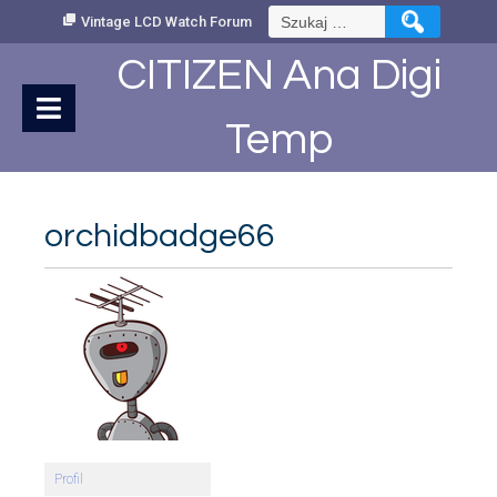
Skip
Szukaj:
Vintage LCD Watch Forum
to
Content
CITIZEN Ana Digi
Temp
orchidbadge66
Profil