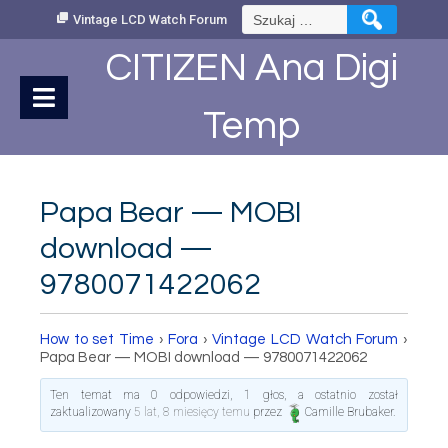
Skip
Szukaj:
Vintage LCD Watch Forum
to
Content
CITIZEN Ana Digi
Temp
Papa Bear — MOBI
download —
9780071422062
How to set Time
›
Fora
›
Vintage LCD Watch Forum
›
Papa Bear — MOBI download — 9780071422062
Ten temat ma 0 odpowiedzi, 1 głos, a ostatnio został
zaktualizowany
5 lat, 8 miesięcy temu
przez
Camille Brubaker
.