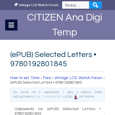
Skip
Szukaj:
Vintage LCD Watch Forum
to
Content
CITIZEN Ana Digi
Temp
(ePUB) Selected Letters •
9780192801845
How to set Time
›
Fora
›
Vintage LCD Watch Forum
›
(ePUB) Selected Letters • 9780192801845
Ten temat ma 0 odpowiedzi, 1 głos, a ostatnio został
zaktualizowany
5 lat, 7 miesięcy temu
przez
Joel Wenke
.
Odpowiedz na: (ePUB) Selected Letters •
9780192801845